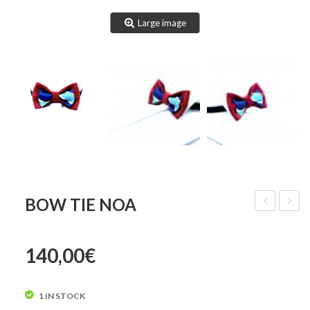
Large image
BOW TIE NOA
Tie
Tie
Nino
Oliver
140,00
€
1 IN STOCK