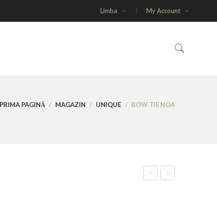
Limba
My Account
PRIMA PAGINĂ
/
MAGAZIN
/
UNIQUE
/
BOW TIE NOA
Tie
Tie
Nino
Oliver