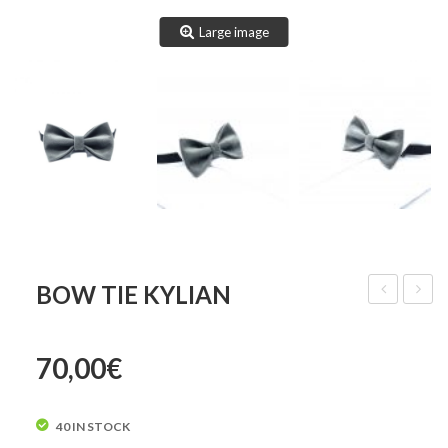
Large image
BOW TIE KYLIAN
Tie
Tie
Kais
Lambe
70,00
€
40 IN STOCK