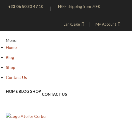
+33 06 50 33 47 10
FREE shipping from 70 €
Language
My Account
Menu
Home
Blog
Shop
Contact Us
HOME
BLOG
SHOP
CONTACT US