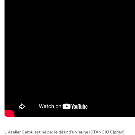
L`Atelier Cerbu est né par le désir d’un jeune (STANCIU Ciprian)