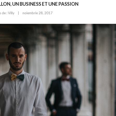
LLON, UN BUSINESS ET UNE PASSION
|
 de :
Villy
noiembrie 28, 2017