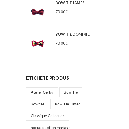
BOW TIE JAMES
70,00
€
BOW TIE DOMINIC
70,00
€
ETICHETE PRODUS
Atelier Cerbu
Bow Tie
Bowties
Bow Tie Timeo
Classique Collection
noeud papillon mariage