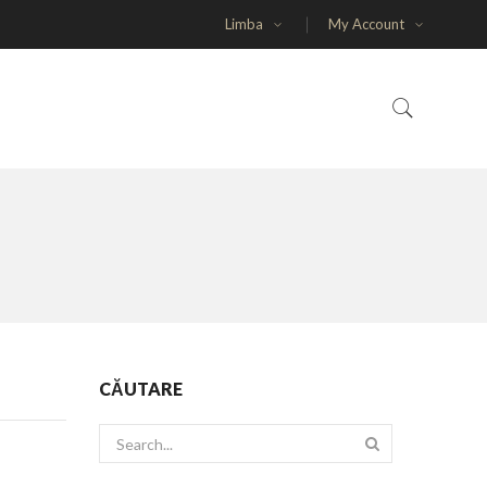
Limba
My Account
CĂUTARE