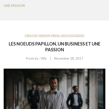
CONTACT US
UNE PASSION
CREATIVE
,
FASHION
,
MEDIA
,
UNCATEGORIZED
LES NOEUDS PAPILLON, UN BUSINESS ET UNE
PASSION
|
Posts by :
Villy
November 28, 2017