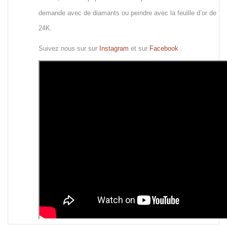
demande avec de diamants ou peindre avec la feuille d’or de
24K.
Suivez nous sur sur
Instagram
et sur
Facebook
.