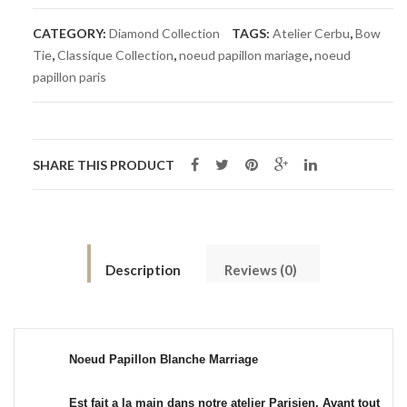
Papillon
CATEGORY:
Diamond Collection
TAGS:
Atelier Cerbu
,
Bow
Blanche
Tie
,
Classique Collection
,
noeud papillon mariage
,
noeud
papillon paris
Marriage
Diamant
SHARE THIS PRODUCT
quantity
Description
Reviews (0)
Noeud Papillon Blanche Marriage
Est fait a la main dans notre atelier Parisien. Avant tout