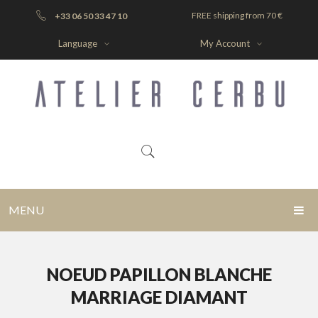
FREE shipping from 70 €
+33 06 50 33 47 10
Language
My Account
MENU
HOME
NOEUD PAPILLON BLANCHE
BLOG
MARRIAGE DIAMANT
SHOP