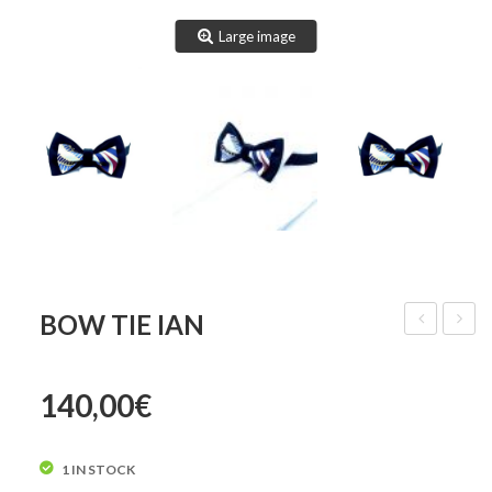
Large image
BOW TIE IAN
Tie
Tie
Hunter
Isidor
140,00
€
1 IN STOCK