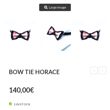
Large image
BOW TIE HORACE
Tie
Tie
Gustav
Hunte
140,00
€
1 IN STOCK