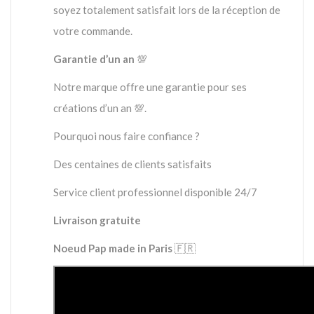
soyez totalement satisfait lors de la réception de
votre commande.
Garantie d’un an
💯
Notre marque offre une garantie pour ses
créations d’un an 💯.
Pourquoi nous faire confiance ?
Des centaines de clients satisfaits
Service client professionnel disponible 24/7
Livraison gratuite
Noeud Pap made in Paris
🇫🇷