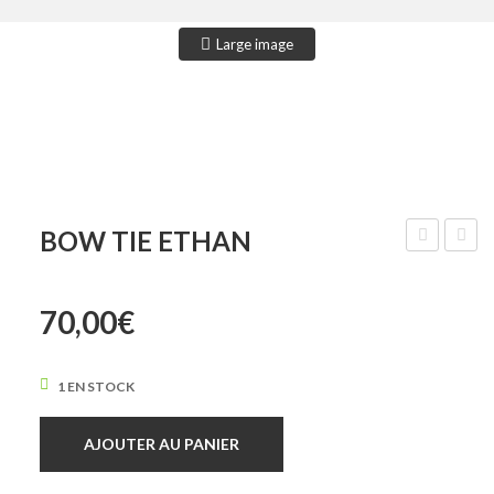
Large image
BOW TIE ETHAN
Tie
Tie
Eric
Ezra
70,00
€
1 EN STOCK
AJOUTER AU PANIER