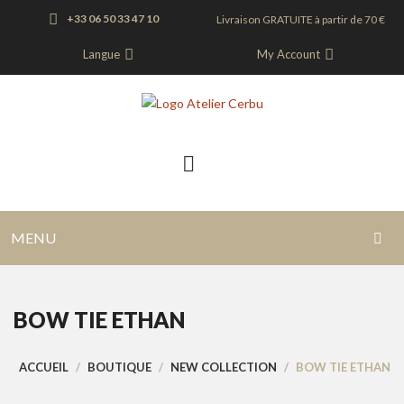
+33 06 50 33 47 10
Livraison GRATUITE à partir de 70 €
Langue
My Account
MENU
ACCUEIL
BOW TIE ETHAN
BLOG
BOUTIQUE
ACCUEIL
/
BOUTIQUE
/
NEW COLLECTION
/
BOW TIE ETHAN
NOUS CONTACTER