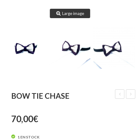
Large image
BOW TIE CHASE
tie
Tie
Bryson
Cole
70,00
€
1 EN STOCK