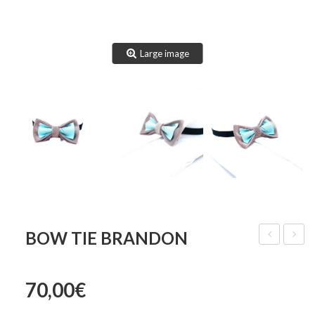
Large image
BOW TIE BRANDON
Tie
Tie
Bentley
Brody
70,00
€