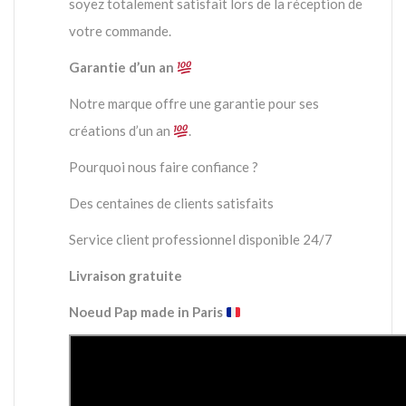
soyez totalement satisfait lors de la réception de
votre commande.
Garantie d’un an
Notre marque offre une garantie pour ses
créations d’un an
.
Pourquoi nous faire confiance ?
Des centaines de clients satisfaits
Service client professionnel disponible 24/7
Livraison gratuite
Noeud Pap made in Paris