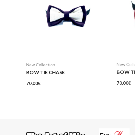
New Coll
New Collection
BOW TI
BOW TIE CHASE
70,00
€
70,00
€