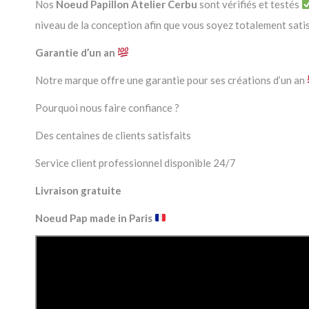
Nos
Noeud Papillon Atelier Cerbu
sont vérifiés et testés
niveau de la conception afin que vous soyez totalement satis
Garantie d’un an
Notre marque offre une garantie pour ses créations d’un an
Pourquoi nous faire confiance ?
Des centaines de clients satisfaits
Service client professionnel disponible 24/7
Livraison gratuite
Noeud Pap made in Paris