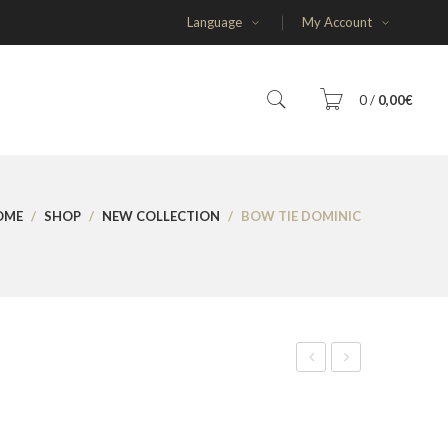
Language
My Account
0
/
0,00
€
Vous n'avez aucun article dans votre panier
OME
/
SHOP
/
NEW COLLECTION
/
BOW TIE DOMINIC
SUBTOTAL:
0,00
€
Tie
Tie
Cole
Emmett